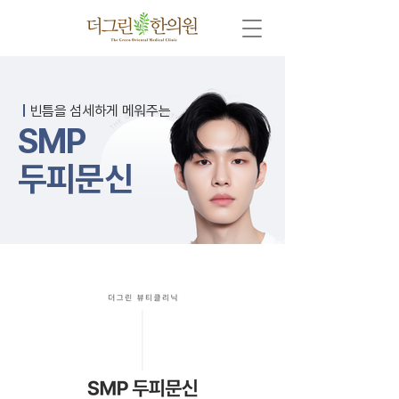
ㅣ
빈틈을 섬세하게 메워주는
SMP
​두피문신