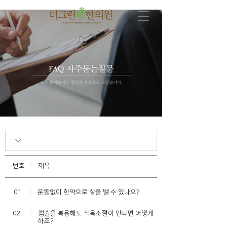
번호
제목
01
​운동없이 한약으로 살을 뺄 수 있나요?
02
​캡슐을 복용해도 식욕조절이 안되면 어떻게
하죠?